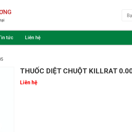
ƯƠNG
hại
Tin tức
Liên hệ
05
THUỐC DIỆT CHUỘT KILLRAT 0.0
Liên hệ