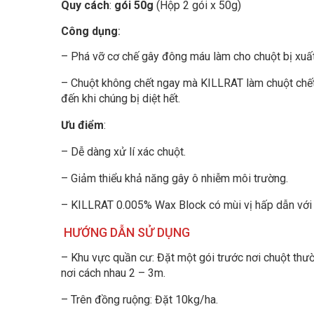
Quy cách
:
gói 50g
(Hộp 2 gói x 50g)
Công dụng
:
– Phá vỡ cơ chế gây đông máu làm cho chuột bị xuất 
– Chuột không chết ngay mà KILLRAT làm chuột chết 
đến khi chúng bị diệt hết.
Ưu điểm
:
– Dễ dàng xử lí xác chuột.
– Giảm thiểu khả năng gây ô nhiễm môi trường.
– KILLRAT 0.005% Wax Block có mùi vị hấp dẫn với 
HƯỚNG DẪN SỬ DỤNG
– Khu vực quần cư: Đặt một gói trước nơi chuột thườn
nơi cách nhau 2 – 3m.
– Trên đồng ruộng: Đặt 10kg/ha.