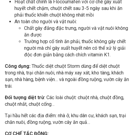
Hoạt chất chính là Flocoumafen với cơ chế gây xuất
huyết chết chậm, chuột chết sau 3-5 ngày sau khi ăn
phải thuốc khiến chuột không nhát mồi
An toàn cho người và vật nuôi:
Chất gây đắng đặc trưng, người và vật nuôi không
ăn được
Trường hợp cố tình ăn phải, thuốc không gây chết
người mà chỉ gây xuất huyết nên có thể xử lý giải
độc đơn giản bằng cách chích vitamin K1.
Công dụng:
Thuốc diệt chuột Storm dùng để diệt chuột
trong nhà, trại chăn nuôi, nhà máy xay xát, kho tàng, khách
sạn, nhà hàng, bệnh viện… và ngoài đồng ruộng, vườn cây ăn
trái.
Đối tượng diệt trừ
: Các loài chuột: chuột nhà, chuột đồng,
chuột nhắt, chuột cống…
Tại hầu hết các địa điểm: nhà ở, khu dân cư, khách sạn, trại
chăn nuôi, đồng ruộng, vườn cây ăn quả…
CƠ CHẾ TÁC ĐỘNG: