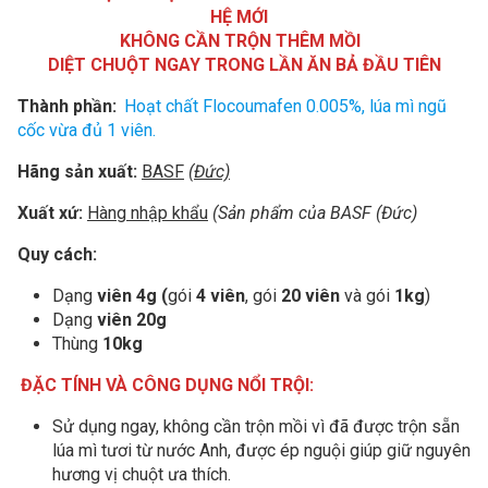
HỆ MỚI
KHÔNG CẦN TRỘN THÊM MỒI
DIỆT CHUỘT NGAY TRONG LẦN ĂN BẢ ĐẦU TIÊN
Thành phần:
Hoạt chất Flocoumafen 0.005%, lúa mì ngũ
cốc vừa đủ 1 viên.
Hãng sản xuất:
BASF
(Đức)
Xuất xứ:
Hàng nhập khẩu
(Sản phẩm của BASF (Đức)
Quy cách:
Dạng
viên 4g
(
gói
4 viên
, gói
20 viên
và gói
1kg
)
Dạng
viên 20g
Thùng
10kg
ĐẶC TÍNH VÀ CÔNG DỤNG NỔI TRỘI:
Sử dụng ngay, không cần trộn mồi vì đã được trộn sẵn
lúa mì tươi từ nước Anh, được ép nguội giúp giữ nguyên
hương vị chuột ưa thích.