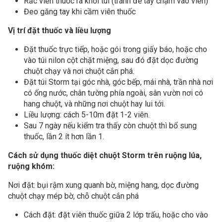
Rắc viên thuốc ra khỏi túi (tránh để tay chạm vào viên)
Đeo găng tay khi cầm viên thuốc
Vị trí đặt thuốc và liều lượng
Đặt thuốc trực tiếp, hoặc gói trong giấy báo, hoặc cho
vào túi nilon cột chặt miệng, sau đó đặt dọc đường
chuột chạy và nơi chuột cắn phá.
Đặt túi Storm tại góc nhà, góc bếp, mái nhà, trần nhà nơi
có ống nước, chân tường phía ngoài, sân vườn nơi có
hang chuột, và những nơi chuột hay lui tới.
Liều lượng: cách 5-10m đặt 1-2 viên.
Sau 7 ngày nếu kiểm tra thấy còn chuột thì bổ sung
thuốc, lần 2 ít hơn lần 1.
Cách sử dụng thuốc diệt chuột Storm trên ruộng lúa,
ruộng khóm:
Nơi đặt: bụi rậm xung quanh bờ, miệng hang, dọc đường
chuột chạy mép bờ, chỗ chuột cắn phá
Cách đặt: đặt viên thuốc giữa 2 lớp trấu, hoặc cho vào