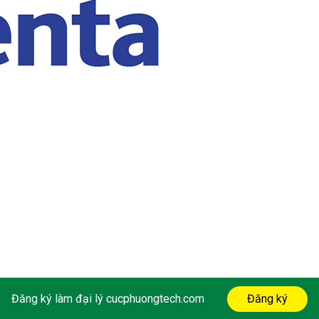
Đăng ký làm đại lý cucphuongtech.com
Đăng ký