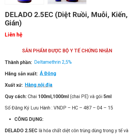
DELADO 2.5EC (Diệt Ruồi, Muỗi, Kiến,
Gián)
Liên hệ
SẢN PHẨM ĐƯỢC BỘ Y TẾ CHỨNG NHẬN
Thành phần:
Deltamethrin 2,5%
Hãng sản xuất:
Á Đông
Xuất xứ:
Hàng nội địa
Quy cách:
Chai
100ml,1000ml
(chai PE) và gói
5ml
Số Đăng Ký Lưu Hành : VNDP – HC – 487 – 04 – 15
CÔNG DỤNG:
DELADO 2.5EC
là hóa chất diệt côn trùng dùng trong y tế và