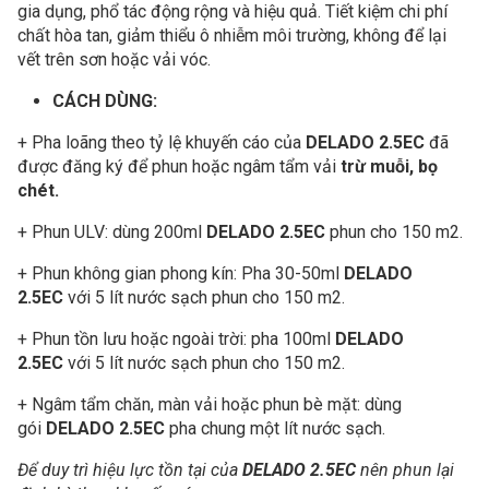
gia dụng, phổ tác động rộng và hiệu quả. Tiết kiệm chi phí
chất hòa tan, giảm thiểu ô nhiễm môi trường, không để lại
vết trên sơn hoặc vải vóc.
CÁCH DÙNG:
+ Pha loãng theo tỷ lệ khuyến cáo của
DELADO 2.5EC
đã
được đăng ký để phun hoặc ngâm tẩm vải
trừ muỗi, bọ
chét.
+ Phun ULV: dùng 200ml
DELADO 2.5EC
phun cho 150 m2.
+ Phun không gian phong kín: Pha 30-50ml
DELADO
2.5EC
với 5 lít nước sạch phun cho 150 m2.
+ Phun tồn lưu hoặc ngoài trời: pha 100ml
DELADO
2.5EC
với 5 lít nước sạch phun cho 150 m2.
+ Ngâm tẩm chăn, màn vải hoặc phun bè mặt: dùng
gói
DELADO 2.5EC
pha chung một lít nước sạch.
Để duy trì hiệu lực tồn tại của
DELADO 2.5EC
nên phun lại