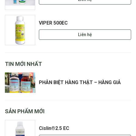
VIPER 500EC
Liên hệ
TIN MỚI NHẤT
PHÂN BIỆT HÀNG THẬT – HÀNG GIẢ
SẢN PHẨM MỚI
Cislin®2.5 EC