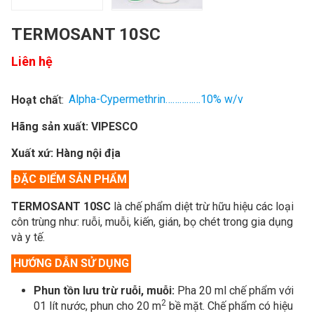
TERMOSANT 10SC
Liên hệ
Hoạt chấ
t:
Alpha-Cypermethrin……………10% w/v
Hãng sản xuất:
VIPESCO
Xuất xứ:
Hàng nội địa
ĐẶC ĐIỂM SẢN PHẨM
TERMOSANT 10SC
là chế phẩm diệt trừ hữu hiệu các loại
côn trùng như: ruỗi, muỗi, kiến, gián, bọ chét trong gia dụng
và y tế.
HƯỚNG DẪN SỬ DỤNG
Phun tồn lưu trừ ruỗi, muỗi:
Pha 20 ml chế phẩm với
2
01 lít nước, phun cho 20 m
bề mặt. Chế phẩm có hiệu