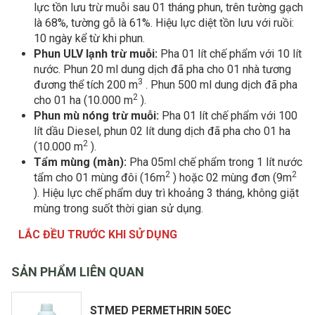
lực tồn lưu trừ muỗi sau 01 tháng phun, trên tường gạch
là 68%, tường gỗ là 61%. Hiệu lực diệt tồn lưu với ruồi:
10 ngày kể từ khi phun.
Phun ULV lạnh trừ muỗi:
Pha 01 lít chế phẩm với 10 lít
nước. Phun 20 ml dung dịch đã pha cho 01 nhà tương
3
đương thể tích 200 m
. Phun 500 ml dung dịch đã pha
2
cho 01 ha (10.000 m
).
Phun mù nóng trừ muỗi:
Pha 01 lít chế phẩm với 100
lít dầu Diesel, phun 02 lít dung dịch đã pha cho 01 ha
2
(10.000 m
).
Tẩm mùng (màn):
Pha 05ml chế phẩm trong 1 lít nước
2
2
tẩm cho 01 mùng đôi (16m
) hoặc 02 mùng đơn (9m
). Hiệu lực chế phẩm duy trì khoảng 3 tháng, không giặt
mùng trong suốt thời gian sử dụng.
LẮC ĐỀU TRƯỚC KHI SỬ DỤNG
SẢN PHẨM LIÊN QUAN
STMED PERMETHRIN 50EC