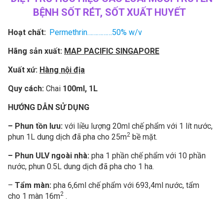
BỆNH SỐT RÉT, SỐT XUẤT HUYẾT
Hoạt chất:
Permethrin……………50% w/v
Hãng sản xuất:
MAP PACIFIC SINGAPORE
Xuất xứ:
Hàng nội địa
Quy cách:
Chai
100ml, 1L
HƯỚNG DẪN SỬ DỤNG
– Phun tồn lưu:
với liều lượng 20ml chế phẩm với 1 lít nước,
2
phun 1L dung dịch đã pha cho 25m
bề mặt.
– Phun ULV ngoài nhà:
pha 1 phần chế phẩm với 10 phần
nước, phun 0.5L dung dịch đã pha cho 1 ha.
–
Tẩm màn:
pha 6,6ml chế phẩm với 693,4ml nước, tẩm
2
cho 1 màn 16m
.