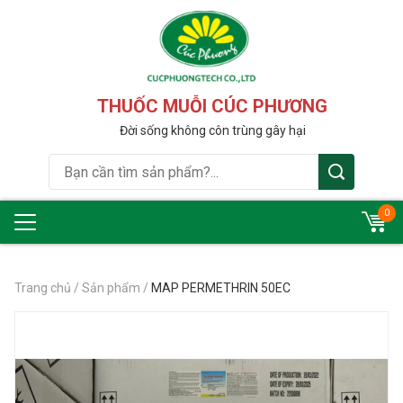
THUỐC MUỖI CÚC PHƯƠNG
Đời sống không côn trùng gây hại
0
Trang chủ
/
Sản phẩm
/
MAP PERMETHRIN 50EC