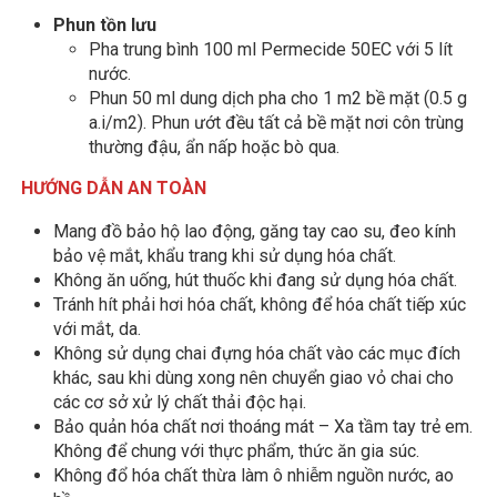
Phun tồn lưu
Pha trung bình 100 ml Permecide 50EC với 5 lít
nước.
Phun 50 ml dung dịch pha cho 1 m2 bề mặt (0.5 g
a.i/m2). Phun ướt đều tất cả bề mặt nơi côn trùng
thường đậu, ẩn nấp hoặc bò qua.
HƯỚNG DẪN AN TOÀN
Mang đồ bảo hộ lao động, găng tay cao su, đeo kính
bảo vệ mắt, khẩu trang khi sử dụng hóa chất.
Không ăn uống, hút thuốc khi đang sử dụng hóa chất.
Tránh hít phải hơi hóa chất, không để hóa chất tiếp xúc
với mắt, da.
Không sử dụng chai đựng hóa chất vào các mục đích
khác, sau khi dùng xong nên chuyển giao vỏ chai cho
các cơ sở xử lý chất thải độc hại.
Bảo quản hóa chất nơi thoáng mát – Xa tầm tay trẻ em.
Không để chung với thực phẩm, thức ăn gia súc.
Không đổ hóa chất thừa làm ô nhiễm nguồn nước, ao