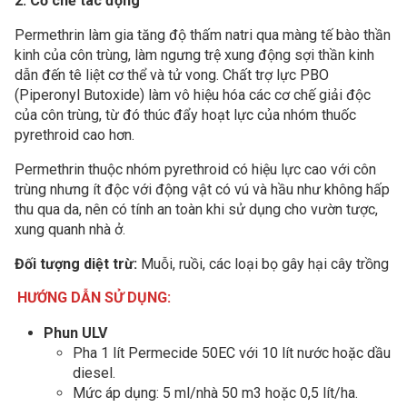
2. Cơ chế tác động
Permethrin làm gia tăng độ thấm natri qua màng tế bào thần
kinh của côn trùng, làm ngưng trệ xung động sợi thần kinh
dẫn đến tê liệt cơ thể và tử vong. Chất trợ lực PBO
(Piperonyl Butoxide) làm vô hiệu hóa các cơ chế giải độc
của côn trùng, từ đó thúc đẩy hoạt lực của nhóm thuốc
pyrethroid cao hơn.
Permethrin thuộc nhóm pyrethroid có hiệu lực cao với côn
trùng nhưng ít độc với động vật có vú và hầu như không hấp
thu qua da, nên có tính an toàn khi sử dụng cho vườn tược,
xung quanh nhà ở.
Đối tượng diệt trừ:
Muỗi, ruồi, các loại bọ gây hại cây trồng
HƯỚNG DẪN SỬ DỤNG:
Phun ULV
Pha 1 lít Permecide 50EC với 10 lít nước hoặc dầu
diesel.
Mức áp dụng: 5 ml/nhà 50 m3 hoặc 0,5 lít/ha.