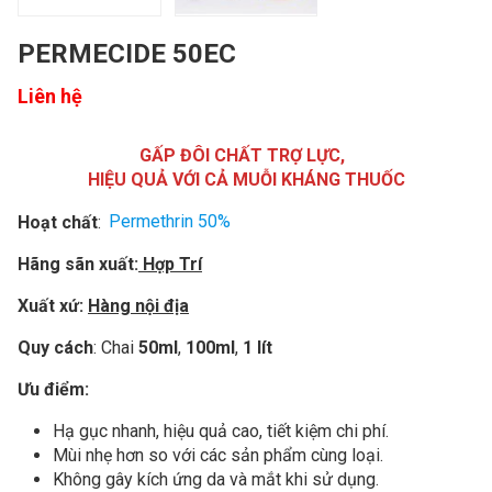
PERMECIDE 50EC
Liên hệ
GẤP ĐÔI CHẤT TRỢ LỰC,
HIỆU QUẢ VỚI CẢ MUỖI KHÁNG THUỐC
Hoạt chất
:
Permethrin 50%
Hãng sãn xuất:
Hợp Trí
Xuất xứ:
Hàng nội địa
Quy cách
: Chai
50ml
,
100ml
,
1 lít
Ưu điểm:
Hạ gục nhanh, hiệu quả cao, tiết kiệm chi phí.
Mùi nhẹ hơn so với các sản phẩm cùng loại.
Không gây kích ứng da và mắt khi sử dụng.