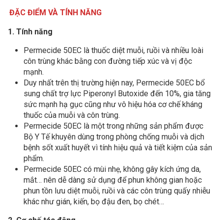
ĐẶC ĐIỂM VÀ TÍNH NĂNG
1. Tính năng
Permecide 50EC là thuốc diệt muỗi, ruồi và nhiều loài
côn trùng khác bằng con đường tiếp xúc và vị độc
mạnh.
Duy nhất trên thị trường hiện nay, Permecide 50EC bổ
sung chất trợ lực Piperonyl Butoxide đến 10%, gia tăng
sức mạnh hạ gục cũng như vô hiệu hóa cơ chế kháng
thuốc của muỗi và côn trùng.
Permecide 50EC là một trong những sản phẩm được
Bộ Y Tế khuyên dùng trong phòng chống muỗi và dịch
bệnh sốt xuất huyết vì tính hiệu quả và tiết kiệm của sản
phẩm.
Permecide 50EC có mùi nhẹ, không gây kích ứng da,
mắt… nên dễ dàng sử dụng để phun không gian hoặc
phun tồn lưu diệt muỗi, ruồi và các côn trùng quấy nhiễu
khác như gián, kiến, bọ đậu đen, bọ chét…