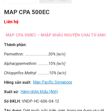
MAP CPA 500EC
Liên hệ
MAP CPA 500EC – NHẬP KHẨU NGUYÊN CHAI TỪ ANH
Thành phần:
Permethrin: ……………………….30% (w/v)
Alphacypermethrin: …………10% (w/v)
Chlopyrifos Methyl: ………….10% (w/v)
Hãng sản xuất:
Map Pacific Singapore
Xuất xứ:
Hàng nhập khẩu (Anh)
Số ĐKLH:
VNDP-HC-606-04-12
Tác dụng:
Diệt muỗi, ruồi, kiến, gián, trong gia dụng và y tế