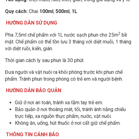
Quy cách:
Chai
100ml
,
500ml
,
1L
HƯỚNG DẪN SỬ DỤNG
2
Pha 7,5ml chế phẩm với 1L nước sạch phun cho 25m
bề
mặt. Chế phẩm có thể tồn lưu 3 tháng với diệt muỗi, 1 tháng
với diệt ruồi, kiến, gián.
Thời gian cách ly sau phun là 30 phút.
Đưa người và vật nuôi ra khỏi phòng trước khi phun chế
phẩm. Tránh phun trong phòng có trẻ em và người bệnh.
HƯỚNG DẪN BẢO QUẢN
:
Giữ ở nơi an toàn, tránh xa tầm tay trẻ em.
Bảo quản ở nơi thoáng mát, tối, tránh ánh nắng chiếu
trực tiếp, xa nguồn thực phẩm, nước, vật nuôi.
Không ăn, uống, hút thuốc ở nơi cất giữ chế phẩm.
THÔNG TIN CẢNH BÁO
: