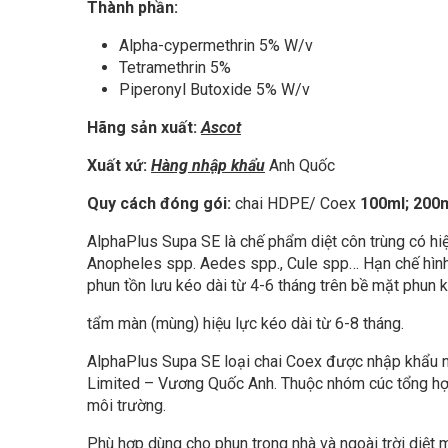
Thành phần:
Alpha-cypermethrin 5% W/v
Tetramethrin 5%
Piperonyl Butoxide 5% W/v
Hãng sản xuất:
Ascot
Xuất xứ:
Hàng nhập khẩu
Anh Quốc
Quy cách đóng gói:
chai HDPE/ Coex
100ml; 200m
AlphaPlus Supa SE là chế phẩm diệt côn trùng có hiệu
Anopheles spp. Aedes spp., Cule spp… Hạn chế hình 
phun tồn lưu kéo dài từ 4-6 tháng trên bề mặt phun k
tẩm màn (mùng) hiệu lực kéo dài từ 6-8 tháng.
AlphaPlus Supa SE loại chai Coex được nhập khẩu ng
Limited – Vương Quốc Anh. Thuộc nhóm cúc tổng hợp,
môi trường.
Phù hợp dùng cho phun trong nhà và ngoài trời diệt mu