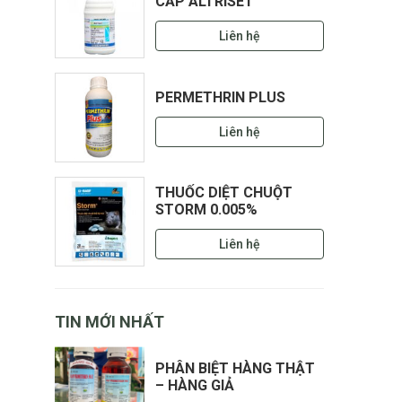
CẤP ALTRISET
Liên hệ
PERMETHRIN PLUS
Liên hệ
THUỐC DIỆT CHUỘT
STORM 0.005%
Liên hệ
TIN MỚI NHẤT
PHÂN BIỆT HÀNG THẬT
– HÀNG GIẢ