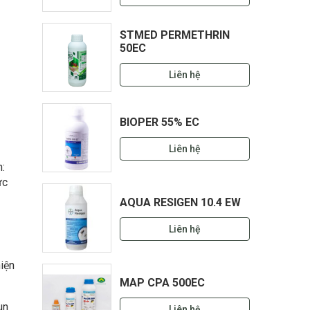
STMED PERMETHRIN
50EC
Liên hệ
BIOPER 55% EC
Liên hệ
h:
ực
AQUA RESIGEN 10.4 EW
Liên hệ
iện
MAP CPA 500EC
un
Liên hệ