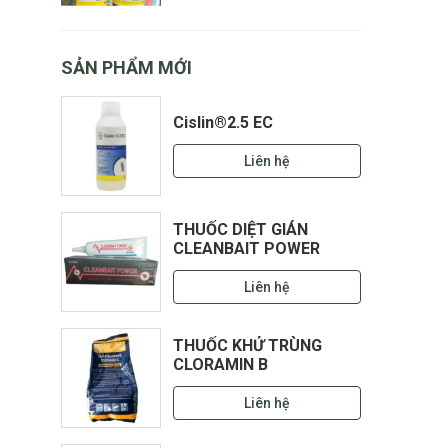
SẢN PHẨM MỚI
Cislin®2.5 EC
Liên hệ
THUỐC DIỆT GIÁN
CLEANBAIT POWER
Liên hệ
THUỐC KHỬ TRÙNG
CLORAMIN B
Liên hệ