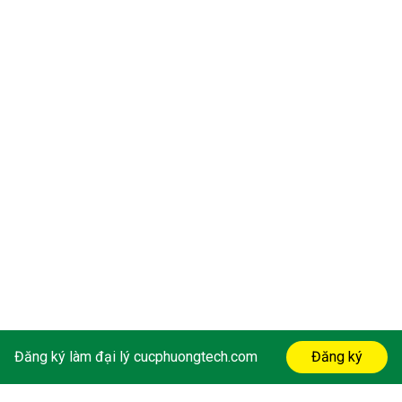
Đăng ký làm đại lý cucphuongtech.com
Đăng ký