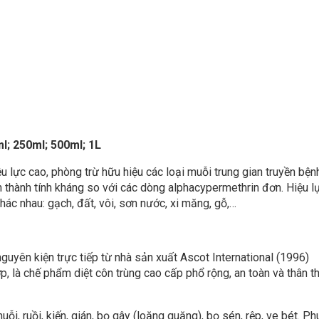
l; 250ml; 500ml; 1L
 lực cao, phòng trừ hữu hiệu các loại muỗi trung gian truyền bện
thành tính kháng so với các dòng alphacypermethrin đơn. Hiệu l
hác nhau: gạch, đất, vôi, sơn nước, xi măng, gỗ,…
uyên kiện trực tiếp từ nhà sản xuất Ascot International (1996)
 là chế phẩm diệt côn trùng cao cấp phổ rộng, an toàn và thân th
ỗi, ruồi, kiến, gián, bọ gây (loăng quăng), bọ sén, rệp, ve bét. Ph